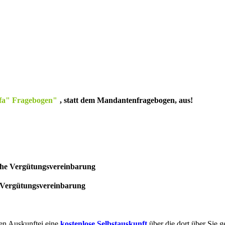
fa" Fragebogen"
, statt dem Mandantenfragebogen, aus!
che Vergütungsvereinbarung
 Vergütungsvereinbarung
ren Auskunftei eine
kostenlose Selbstauskunft
über die dort über Sie g