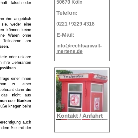
50670 Köln
haft, falsch oder
Telefon:
nn ihre angeblich
0221 / 9229 4318
sie, weder eine
ten können keine
E-Mail:
eine Waren ohne
n Teilnahme am
info@rechtsanwalt-
ssen
.
mertens.de
ltete oder unklare
n ihre Lieferanten
gewähren.
rage einer ihnen
chon zu einer
ieferant dann die
r das nicht aus
hmen
oder
Banken
Füße kriegen beim
Berechtigung auch
indem Sie mit der