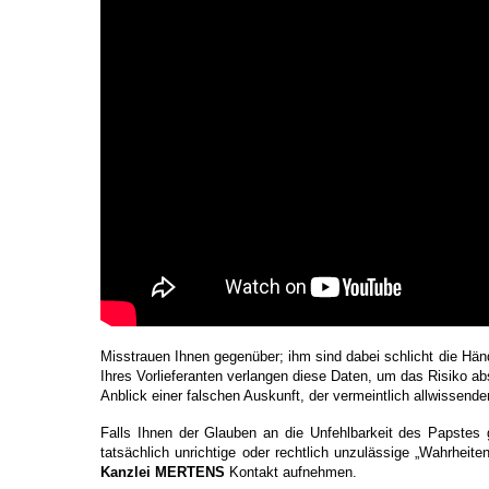
Misstrauen Ihnen gegenüber; ihm sind dabei schlicht die H
Ihres Vorlieferanten verlangen diese Daten, um das Risiko a
Anblick einer falschen Auskunft, der vermeintlich allwissende
Falls Ihnen der Glauben an die Unfehlbarkeit des Papstes 
tatsächlich unrichtige oder rechtlich unzulässige „Wahrheit
Kanzlei MERTENS
Kontakt aufnehmen.