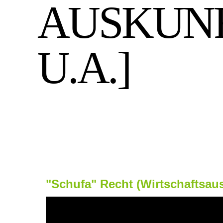
AUSKUNF
U.A.]
l
"Schufa" Recht
(Wirtschaftsaus