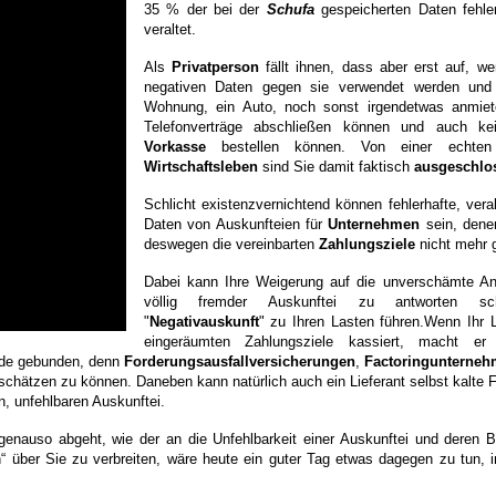
35 % der bei der
Schufa
gespeicherten Daten fehler
veraltet.
Als
Privatperson
fällt ihnen,
dass
aber erst auf, we
negativen Daten gegen sie verwendet werden und 
Wohnung, ein Auto, noch sonst irgendetwas anmie
Telefonverträge abschließen können und auch k
Vorkasse
bestellen können. Von einer echte
Wirtschaftsleben
sind Sie damit faktisch
ausgeschlo
Schlicht existenzvernichtend können fehlerhafte, vera
Daten von Auskunfteien für
Unternehmen
sein, dene
deswegen die vereinbarten
Zahlungsziele
nicht mehr 
Dabei kann Ihre Weigerung auf die unverschämte Anf
völlig fremder Auskunftei zu antworten s
"
Negativauskunft
" zu Ihren Lasten führen.Wenn Ihr L
eingeräumten Zahlungsziele kassiert, macht e
ände gebunden, denn
Forderungsausfallversicherungen
,
Factoringunterne
bschätzen zu können. Daneben kann natürlich auch ein Lieferant selbst kalte 
n, unfehlbaren Auskunftei.
genauso abgeht, wie der an die Unfehlbarkeit einer Auskunftei und deren 
en“ über Sie zu verbreiten, wäre heute ein guter Tag etwas dagegen zu tun, 